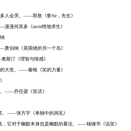
多人会哭。——郭敖《鲁Sir，先生》
—漫漫何其多《awm绝地求生》
伯纳
——萧伯纳《英国佬的另一个岛》
·奥斯汀《理智与情感》
眉的大笑。——秦牧《笑的力量》
园》
雅。——乔任梁《笑话》
笑。——张方宇《单独中的洞见》
法，它对于幽默本身也是幽默的看法。——钱锺书《说笑》