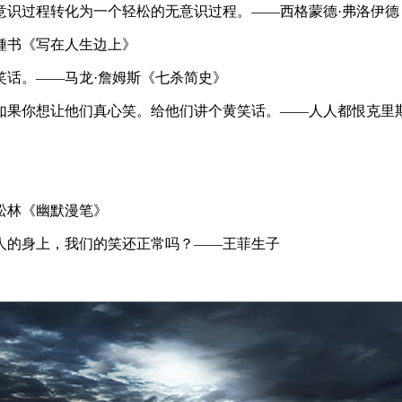
意识过程转化为一个轻松的无意识过程。——西格蒙德·弗洛伊德
锺书《写在人生边上》
笑话。——马龙·詹姆斯《七杀简史》
而如果你想让他们真心笑。给他们讲个黄笑话。——人人都恨克里
松林《幽默漫笔》
人的身上，我们的笑还正常吗？——王菲生子