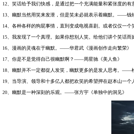
12、笑话给予我们快感，是通过把一个充满能量和紧张度的有
13、幽默当然用笑来发泄，但是笑未必就表示着幽默。——钱
14、各种各样的狗屁事情，直到变成电视喜剧。或者仅仅一个
15、我发现了一个真理。如果你想别人笑。给他们讲个笑话
16、漫画的灵魂在于幽默。——华君武《漫画创作走向繁荣》
17、你是不是觉得自己很幽默啊？——周星驰《美人鱼》
18、幽默并不一定都促人发笑，幽默更多的是发人思考。——
19、当导演、领导和十多亿人都把欢笑的希望押在赵本山一个
20、幽默是一种深刻的乐观。——张方宇《单独中的洞见》