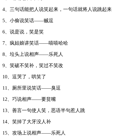
4、三句话能把人说笑起来，一句话就将人说跳起来
5、小偷说笑话——贼逗
6、说是说，笑是笑
7、疯姑娘讲笑话——嘻嘻哈哈
8、垃头上说相声——乐死人
9、笑破不笑补，笑过不笑改
10、逗哭了，哄笑了
11、厕所里说笑话——臭逗
12、巧说相声——要贫嘴
13、善言一句使人笑，恶语半句惹人跳
14、笑掉了大牙没人补
15、攻场上说相声——乐死人