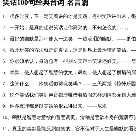
笑话100句经典台词-名言篇
1、很多时候，不一定笑着讲的才是笑话，有些笑话讲出来，很
2、一开始，是真的想说笑话让你高兴的，不知怎么的……。—
3、最好的幽默是那种使人一边笑、一边流泪的幽默。——萧
4、我开玩笑的方法就是讲真话，这是世界上最滑稽的笑话。
5、你必须承认，身边总有一些朋友笑声比笑话还好笑。——简
6、幽默，使人想起了智慧的微笑；讽刺，使人想起了横眉的
7、这算什么……冷笑话似得玩笑吗？——三天两觉《惊悚乐
8、说个笑话我们笑到声音都沙哑借着热闹怎样煽情都无伤大
9、许多真理都是以笑话的形式讲出来。——尼米
10、幽默是智慧对意欲的善意调侃。滑稽是意欲本身的荒唐可
11、真正的幽默是能反躬自笑的，它不但对于人生是幽默的看