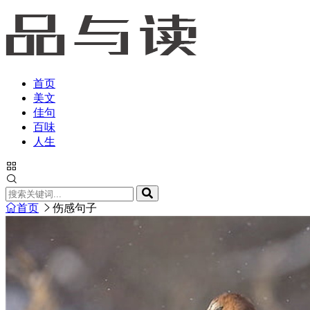
首页
美文
佳句
百味
人生
首页
伤感句子