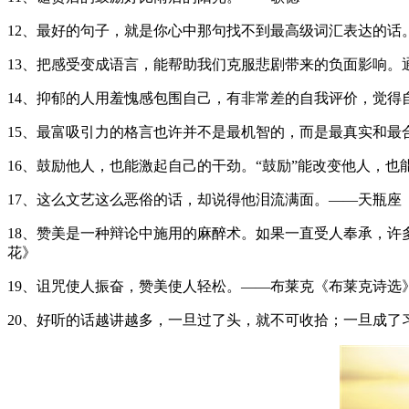
12、最好的句子，就是你心中那句找不到最高级词汇表达的话
13、把感受变成语言，能帮助我们克服悲剧带来的负面影响。
14、抑郁的人用羞愧感包围自己，有非常差的自我评价，觉
15、最富吸引力的格言也许并不是最机智的，而是最真实和最
16、鼓励他人，也能激起自己的干劲。“鼓励”能改变他人，也
17、这么文艺这么恶俗的话，却说得他泪流满面。——天瓶座
18、赞美是一种辩论中施用的麻醉术。如果一直受人奉承，
花》
19、诅咒使人振奋，赞美使人轻松。——布莱克《布莱克诗选
20、好听的话越讲越多，一旦过了头，就不可收拾；一旦成了