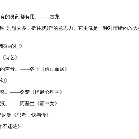
所有的良药都有用。——古龙
那种“别想太多，挺住就好”的意志力。它更像是一种对情绪的放
《犯罪心理》
斯《诗艺》
慰的声音。——冬子《借山而居》
警句》
夸奖。——桑楚《怪诞心理学》
毒液。——阿基兰《画中女》
卡尼曼《思考，快与慢》
春不迷茫》