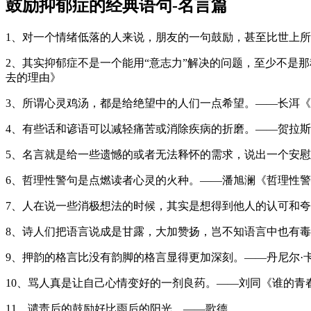
鼓励抑郁症的经典语句-名言篇
1、对一个情绪低落的人来说，朋友的一句鼓励，甚至比世上
2、其实抑郁症不是一个能用“意志力”解决的问题，至少不是
去的理由》
3、所谓心灵鸡汤，都是给绝望中的人们一点希望。——长洱
4、有些话和谚语可以减轻痛苦或消除疾病的折磨。——贺拉
5、名言就是给一些遗憾的或者无法释怀的需求，说出一个安
6、哲理性警句是点燃读者心灵的火种。——潘旭澜《哲理性
7、人在说一些消极想法的时候，其实是想得到他人的认可和
8、诗人们把语言说成是甘露，大加赞扬，岂不知语言中也有
9、押韵的格言比没有韵脚的格言显得更加深刻。——丹尼尔·
10、骂人真是让自己心情变好的一剂良药。——刘同《谁的青
11、谴责后的鼓励好比雨后的阳光。——歌德