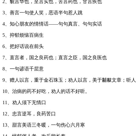
2、貌言华也，至言实也，苦言药也，甘言疾也
3、善言一句使人笑，恶语半句惹人跳
4、知心朋友的情情话——句句真言、句句实话
5、抑郁烦恼百病生
6、把好话说在前头
7、直言者，国之良药也；直言之臣，国之良医也
8、一句谚语千层意
9、赠人以言，重于金石珠玉；劝人以言，美于黼黻文章；听
10、治病的药不好吃，劝人的话不好听。
11、劝人须下无情口
12、忠言逆耳，良药苦口
13、甜言美语三冬暖，一句伤心六月寒