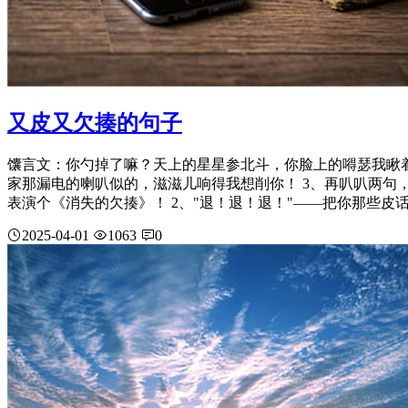
又皮又欠揍的句子
馕言文：你勺掉了嘛？天上的星星参北斗，你脸上的嘚瑟我瞅着
家那漏电的喇叭似的，滋滋儿响得我想削你！ 3、再叭叭两句，
表演个《消失的欠揍》！ 2、"退！退！退！"——把你那些皮话
2025-04-01
1063
0