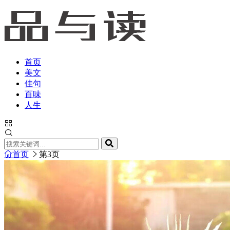
首页
美文
佳句
百味
人生
首页
第3页