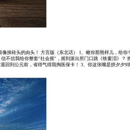
像挨砖头的由头！ 方言版（东北话） 1、瞅你那熊样儿，给你
信不信我给你整套"社会摇"，摇到派出所门口跳《铁窗泪》？ 热
退回到公元前，省得气得我掏医保卡！ 3、你这张嘴是拼夕夕9块9