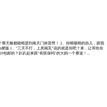
个窜天猴都能嘚瑟到南天门挨雷劈！ 2、你嘚啵嘚的劲儿，跟我
梗版 1、"三天不打，上房揭瓦"说的就是你吧？来，让哥给你
包邮的？叭叭起来跟"有医保吗"的大妈一个赛道！...