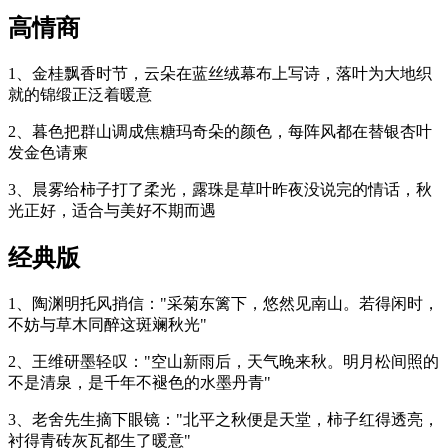
高情商
1、金桂飘香时节，云朵在蓝丝绒幕布上写诗，落叶为大地织
就的锦缎正泛着暖意
2、暮色把群山调成焦糖玛奇朵的颜色，每阵风都在替银杏叶
发金色请柬
3、晨雾给柿子打了柔光，露珠是草叶昨夜没说完的情话，秋
光正好，适合与美好不期而遇
经典版
1、陶渊明托风捎信："采菊东篱下，悠然见南山。若得闲时，
不妨与草木同醉这斑斓秋光"
2、王维研墨轻叹："空山新雨后，天气晚来秋。明月松间照的
不是清泉，是千年不褪色的水墨丹青"
3、老舍先生摘下眼镜："北平之秋便是天堂，柿子红得透亮，
衬得青砖灰瓦都生了暖意"