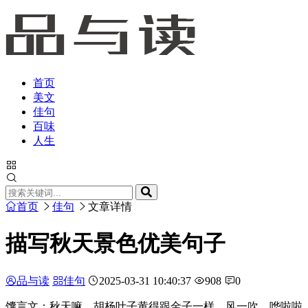
首页
美文
佳句
百味
人生
首页
佳句
文章详情
描写秋天景色优美句子
品与读
佳句
2025-03-31 10:40:37
908
0
馕言文：秋天嘛，胡杨叶子黄得跟金子一样，风一吹，哗啦啦