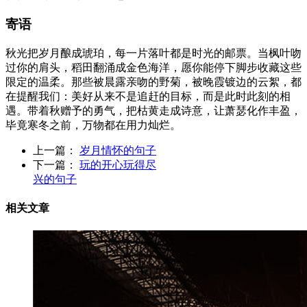
寄语
秋光把岁月酿成琥珀，每一片落叶都是时光的邮票。当枫叶吻
过你的肩头，稻田翻涌成金色海洋，愿你能停下脚步收藏这些
限定的温柔。那些被晨露亲吻的野菊，被晚霞镀边的云絮，都
在提醒我们：美好从来不是追赶的目标，而是此时此刻的相
遇。带着秋赠予的勇气，把枯黄走成诗意，让萧瑟化作丰盈，
毕竟寒冬之前，万物都在用力灿烂。
上一篇：
岁月情怀的句子
下一篇：
玩的开心玩得尽
兴的句子
相关文章