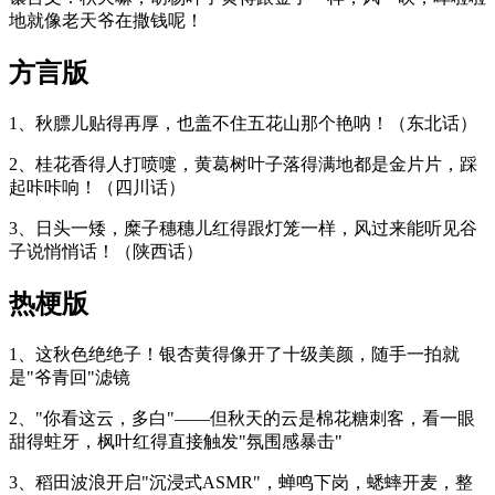
地就像老天爷在撒钱呢！
方言版
1、秋膘儿贴得再厚，也盖不住五花山那个艳呐！（东北话）
2、桂花香得人打喷嚏，黄葛树叶子落得满地都是金片片，踩
起咔咔响！（四川话）
3、日头一矮，糜子穗穗儿红得跟灯笼一样，风过来能听见谷
子说悄悄话！（陕西话）
热梗版
1、这秋色绝绝子！银杏黄得像开了十级美颜，随手一拍就
是"爷青回"滤镜
2、"你看这云，多白"——但秋天的云是棉花糖刺客，看一眼
甜得蛀牙，枫叶红得直接触发"氛围感暴击"
3、稻田波浪开启"沉浸式ASMR"，蝉鸣下岗，蟋蟀开麦，整