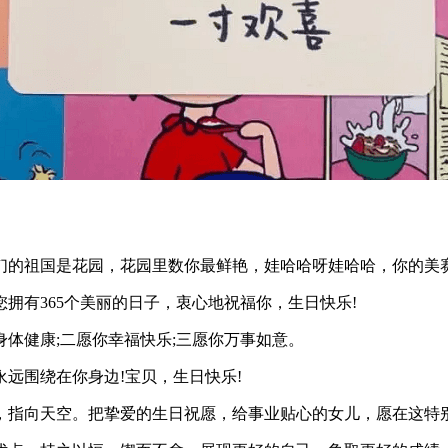
们的祖国是花园，花园里数你最鲜艳，娃哈哈呀娃哈哈，你的美
拥有365个美丽的日子，衷心地祝福你，生日快乐!
身体健康;二愿你幸福快乐;三愿你万事如意。
远围绕在你身边!宝贝，生日快乐!
面，指向天空。把挚爱的生日祝愿，给事业贴心的女儿，愿在这特