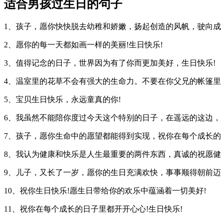
适合男孩过生日的句子
1、孩子，愿你快快脱去幼稚和娇嫩，扬起创造的风帆，驶向成
2、愿你的每一天都如画一样的美丽!生日快乐!
3、值得记念的日子，世界因为有了你而更加美好，生日快乐!
4、温室里的花草不会有强大的生命力。不要在你父兄的帐篷里
5、宝贝生日快乐，永远童真的你!
6、我虽然不能陪你度过今天这个特别的日子，在遥远的这边，
7、孩子，愿你生命中的愿望都能得到实现，祝你在每个成长
8、我认为健康和快乐是人生最重要的两件东西，真诚的祝愿健
9、儿子，又长了一岁，愿你的生日充满欢快，事事顺得朝前迈
10、祝你生日快乐!愿生日带给你的欢乐中蕴涵着一切美好!
11、祝你在每个成长的日子里都开开心心!生日快乐!