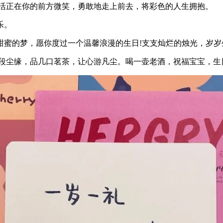
生活正在你的前方微笑，勇敢地走上前去，将彩色的人生拥抱。
乐。
甜蜜的梦，愿你度过一个温馨浪漫的生日!支支灿烂的烛光，岁岁
一段尘缘，品几口茗茶，让心游凡尘。喝一壶老酒，祝福宝宝，生