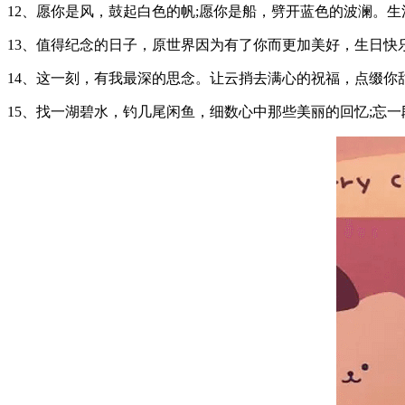
12、愿你是风，鼓起白色的帆;愿你是船，劈开蓝色的波澜。
13、值得纪念的日子，原世界因为有了你而更加美好，生日快
14、这一刻，有我最深的思念。让云捎去满心的祝福，点缀你
15、找一湖碧水，钓几尾闲鱼，细数心中那些美丽的回忆;忘