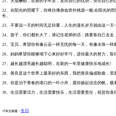
21、天道酬勤，在新的学年里，发挥自己的优势，突出自己
22、在阳光的照耀下，你将仿佛身临世外桃源一般;在阳光的
长。
23、不要说一天的时间无足轻重，人生的漫长岁月就由这一天
24、孩子，你们都长大了，请记住老师的话：路要靠自己去走
25、宝贝，希望你有像云朵一样无忧的每一天，有像水珠一
26、妈妈希望你能够塌下心来好好学习，进你最大的努力，取
27、越长越漂亮越长越聪明，在新的一年里健康快乐地成长!
28、善良是这个世界上最美好的东西，我把善良编成歌曲，里
29、你是泊于青春的港口的一叶小舟，愿你扬起信念的帆，载
30、生活需要活力，生活需要快乐，生活需要责任，祝贺你喜
生日
本文标签：