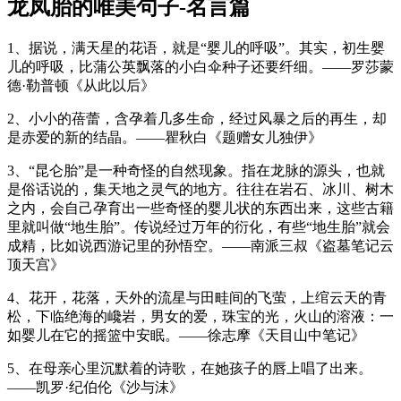
龙凤胎的唯美句子-名言篇
1、据说，满天星的花语，就是“婴儿的呼吸”。其实，初生婴
儿的呼吸，比蒲公英飘落的小白伞种子还要纤细。——罗莎蒙
德·勒普顿《从此以后》
2、小小的蓓蕾，含孕着几多生命，经过风暴之后的再生，却
是赤爱的新的结晶。——瞿秋白《题赠女儿独伊》
3、“昆仑胎”是一种奇怪的自然现象。指在龙脉的源头，也就
是俗话说的，集天地之灵气的地方。往往在岩石、冰川、树木
之内，会自己孕育出一些奇怪的婴儿状的东西出来，这些古籍
里就叫做“地生胎”。传说经过万年的衍化，有些“地生胎”就会
成精，比如说西游记里的孙悟空。——南派三叔《盗墓笔记云
顶天宫》
4、花开，花落，天外的流星与田畦间的飞萤，上绾云天的青
松，下临绝海的巉岩，男女的爱，珠宝的光，火山的溶液：一
如婴儿在它的摇篮中安眠。——徐志摩《天目山中笔记》
5、在母亲心里沉默着的诗歌，在她孩子的唇上唱了出来。
——凯罗·纪伯伦《沙与沫》