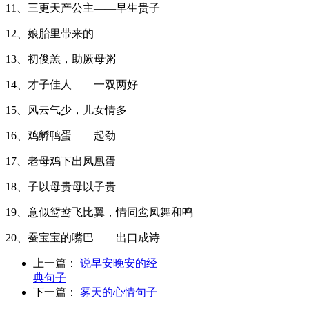
11、三更天产公主——早生贵子
12、娘胎里带来的
13、初俊羔，助厥母粥
14、才子佳人——一双两好
15、风云气少，儿女情多
16、鸡孵鸭蛋——起劲
17、老母鸡下出凤凰蛋
18、子以母贵母以子贵
19、意似鸳鸯飞比翼，情同鸾凤舞和鸣
20、蚕宝宝的嘴巴——出口成诗
上一篇：
说早安晚安的经
典句子
下一篇：
雾天的心情句子