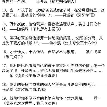
春性的一个词。——王开岭《精神明亮的人》
13、当一个孩子第一次喊“爸爸或妈妈”时，在父母眼睛里，这
是最开心，最动听的“诗歌”了。——灵遁者《牙牙学语》
14、万种妖娆，恰恰莺声；喜孜孜连理枝声，美甘甘同心带
结。——随侯珠《倾其所有去爱你》
15、圣羽心宝的唇边漾开一抹绝美的笑意，“短暂的分离，只
是为了更好的相聚！”。——鱼小溪《公主夺爱三十六计》
16、才子佳人，千古佳话，自然容不得败笔。——紫白飞星
《朱门嫡杀》
17、那种眼巴巴看着自己的孩子即将出生养成的心情，怎一个
漾荡了得。杜泽表示，谁也无法阻挡他用生命去疼爱它……。
——颓《读者和主角绝逼是真爱》
18、婴儿的头脑与成熟的妇人的美是最具诱惑性的联合。——
张爱玲《红玫瑰与白玫瑰》
19、就像得知不孕不育的老婆突然怀了对龙凤胎。——乔一
《我不喜欢这世界，我只喜欢你》