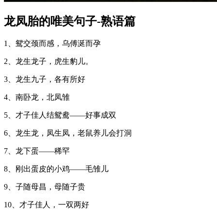
龙凤胎的唯美句子-熟语篇
1、鸳交颈而感，乌傅涎而孕
2、龙生龙子，虎生豹儿。
3、龙生九子，各有所好
4、南卧龙，北凤雏
5、才子佳人结鸳鸯——好事成双
6、龙生龙，凤生凤，老鼠养儿会打洞
7、龙下蛋——稀罕
8、刚出蛋皮的小鸡——毛雏儿
9、子随母昌，母随子贵
10、才子佳人，一双两好