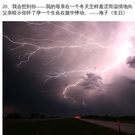
20、我会想到你——我的母亲在一个冬天怎样羞涩而温情地向
父亲暗示你怀了孕一个生命在腹中悸动。——海子《生日》