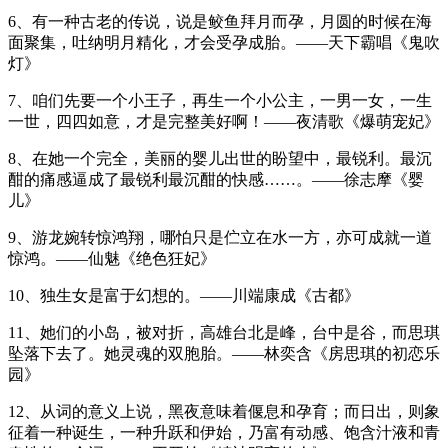
6、有一种古老的传说，说是鲛鱼拜月而孕，月圆的时候在海
面聚集，吐纳明月精化，才会受孕成胎。——天下霸唱《鬼吹
灯》
7、咱们先要一个小王子，再生一个小公主，一男一女，一生
一世，四四如意，才是完整美好啊！——夜清歌《爆萌宠妃》
8、在她一个完全，美丽的婴儿出世的盼望中，最锐利。最沉
酣的痛感逼成了最锐利最沉酣的快感……。——徐志摩《婴
儿》
9、游龙婉转惊鸿翔，哪怕只是伫立在水一方，亦可成就一道
惊鸿。——仙魅《绝色狂妃》
10、独生女是富于幻想的。——川端康成《古都》
11、她们的小岛，被对折，高雄台北是峰，台中是谷，而思琪
坠落下去了。她灵魂的双胞胎。——林奕含《房思琪的初恋乐
园》
12、从词的意义上说，黑夜意味着偃息和孕育；而日出，则象
征着一种诞生，一种升跃和伊始，乃富有动感、饱含汁液和青